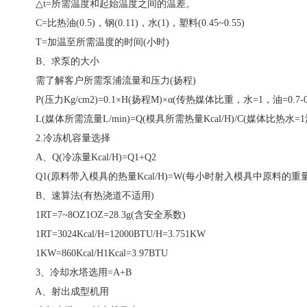
△t=所需温度和起始温度之间的温差。
C=比热油(0.5)，钢(0.11)，水(1)，塑料(0.45~0.55)
T=加温至所需温度的时间(小时)
B、求泵的大小
需了解客户所需泵浦流量和压力(扬程)
P(压力Kg/cm2)=0.1×H(扬程M)×α(传热媒体比重，水=1，油=0.7-0.
L(媒体所需流量L/min)=Q(模具所需热量Kcal/H)/C(媒体比热水=1油
2.冷冻机容量选择
A、Q(冷冻量Kcal/H)=Q1+Q2
Q1(原料带入模具的热量Kcal/H)=W(每小时射入模具中原料的重量KG)
B、速算法(有热浇道不适用)
1RT=7~8OZ1OZ=28.3g(含安全系数)
1RT=3024Kcal/H=12000BTU/H=3.751KW
1KW=860Kcal/H1Kcal=3.97BTU
3、冷却水塔选用=A+B
A、射出成型机用