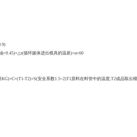
9)
=0.45)×△t(循环媒体进出模具的温差)×α×60
×C×(T1-T2)×S(安全系数1.5~2)T1原料在料管中的温度;T2成品取出