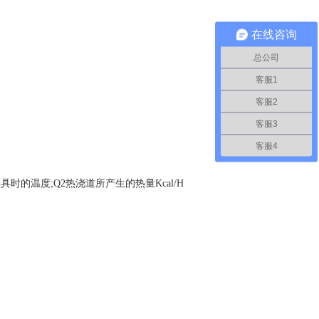
在线咨询
总公司
客服1
客服2
客服3
客服4
模具时的温度;Q2热浇道所产生的热量Kcal/H