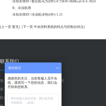
冷却水塔RT=射出机马力(HP)×0.75KW×860Kcal×0.4÷3024
B、冷冻机用
冷却水塔RT=冷冻机冷吨(HP)×1.25
[上一页:暂无]
[下一页:中央供料系统的特点与控制台特点]
联系我们
请您留言
感谢您的关注，当前客服人员不在
地 址：东莞市常平镇元江元娱河路28号
线，请填写一下您的信息，我们会
尽快和您联系。
座 机：0769-81081780
联系人：袁先生