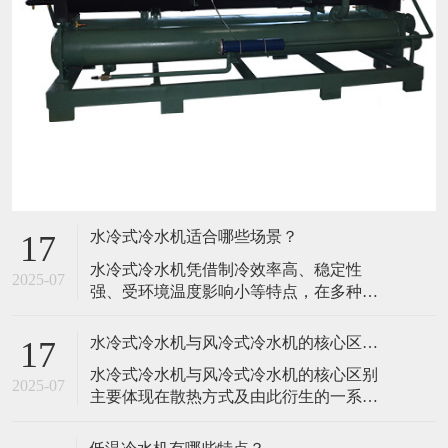
水冷式冷水机适合哪些场景？
17
水冷式冷水机凭借制冷效率高、稳定性
2025-07
强、受环境温度影响小等特点，在多种对
降温效果和持续运行要求较高的场景中表
现优异，具体适合以下场景： 一、工业生
水冷式冷水机与风冷式冷水机的核心区别是什么？
17
产领域 这是水冷式冷水机的核心应用场
水冷式冷水机与风冷式冷水机的核心区别
景，尤其适用于高发热、连续运行或对温
2025-07
主要体现在散热方式及由此衍生的一系列
度控制精度要求严格的设备和工艺： 塑料
特性上，以下从多个关键维度详细对比：
加工行业：注塑机、吹塑机、挤出机等
一、核心差异：散热方式 水冷式冷水机：