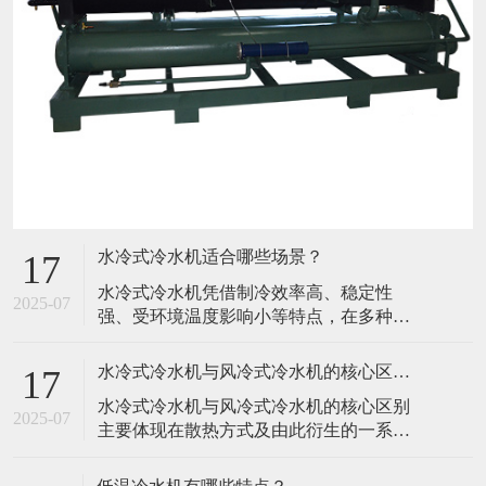
水冷式冷水机适合哪些场景？
17
水冷式冷水机凭借制冷效率高、稳定性
2025-07
强、受环境温度影响小等特点，在多种对
降温效果和持续运行要求较高的场景中表
现优异，具体适合以下场景： 一、工业生
水冷式冷水机与风冷式冷水机的核心区别是什么？
17
产领域 这是水冷式冷水机的核心应用场
水冷式冷水机与风冷式冷水机的核心区别
景，尤其适用于高发热、连续运行或对温
2025-07
主要体现在散热方式及由此衍生的一系列
度控制精度要求严格的设备和工艺： 塑料
特性上，以下从多个关键维度详细对比：
加工行业：注塑机、吹塑机、挤出机等
一、核心差异：散热方式 水冷式冷水机：