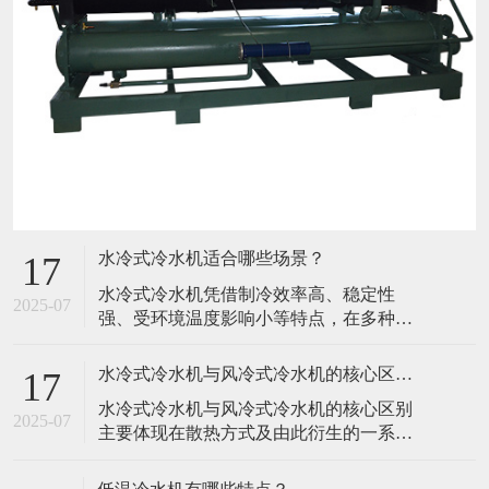
水冷式冷水机适合哪些场景？
17
水冷式冷水机凭借制冷效率高、稳定性
2025-07
强、受环境温度影响小等特点，在多种对
降温效果和持续运行要求较高的场景中表
现优异，具体适合以下场景： 一、工业生
水冷式冷水机与风冷式冷水机的核心区别是什么？
17
产领域 这是水冷式冷水机的核心应用场
水冷式冷水机与风冷式冷水机的核心区别
景，尤其适用于高发热、连续运行或对温
2025-07
主要体现在散热方式及由此衍生的一系列
度控制精度要求严格的设备和工艺： 塑料
特性上，以下从多个关键维度详细对比：
加工行业：注塑机、吹塑机、挤出机等
一、核心差异：散热方式 水冷式冷水机：