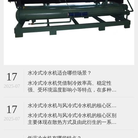
水冷式冷水机适合哪些场景？
17
水冷式冷水机凭借制冷效率高、稳定性
2025-07
强、受环境温度影响小等特点，在多种对
降温效果和持续运行要求较高的场景中表
现优异，具体适合以下场景： 一、工业生
水冷式冷水机与风冷式冷水机的核心区别是什么？
17
产领域 这是水冷式冷水机的核心应用场
水冷式冷水机与风冷式冷水机的核心区别
景，尤其适用于高发热、连续运行或对温
2025-07
主要体现在散热方式及由此衍生的一系列
度控制精度要求严格的设备和工艺： 塑料
特性上，以下从多个关键维度详细对比：
加工行业：注塑机、吹塑机、挤出机等
一、核心差异：散热方式 水冷式冷水机：